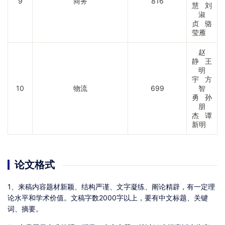
9
商务
816
慧 刘
淑
贞 骆
莹雁
赵
静 王
明
宇 方
10
物流
699
智
勇 孙
朋
杰 谭
新明
论文格式
1、来稿内容题材新颖、结构严谨、文字凝练、阐论精辟，有一定理
论水平和学术价值。文稿字数2000字以上，要有中文标题、关键
词、摘要。