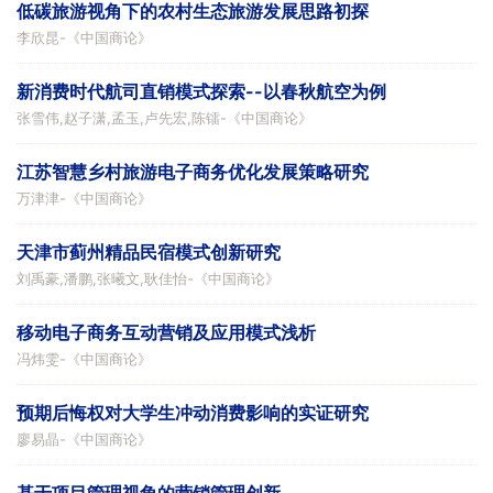
低碳旅游视角下的农村生态旅游发展思路初探
李欣昆
-《
中国商论
》
新消费时代航司直销模式探索--以春秋航空为例
张雪伟,赵子潇,孟玉,卢先宏,陈镭
-《
中国商论
》
江苏智慧乡村旅游电子商务优化发展策略研究
万津津
-《
中国商论
》
天津市蓟州精品民宿模式创新研究
刘禹豪,潘鹏,张曦文,耿佳怡
-《
中国商论
》
移动电子商务互动营销及应用模式浅析
冯炜雯
-《
中国商论
》
预期后悔权对大学生冲动消费影响的实证研究
廖易晶
-《
中国商论
》
基于项目管理视角的营销管理创新