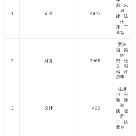
莉 朱
华
1
企业
4847
建 陈
仕
萍 丁
孝智
贾兴
恒 梁
晓
2
财务
2066
鸣 杜
英 郭
靖 许
昆明
陆旭
冉 宋
璇 涂
湘
3
会计
1496
蕻 崔
君
平 姚
孟良