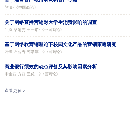
彭澜
-《
中国商论
》
关于网络直播营销对大学生消费影响的调查
兰岚,梁婧雯,王一诺
-《
中国商论
》
基于网络软营销理论下校园文化产品的营销策略研究
薛锋,石丽秀,韩攀婷
-《
中国商论
》
商业银行绩效的动态评价及其影响因素分析
李金磊,方磊,王优
-《
中国商论
》
查看更多 >
期刊问答
中国商论
期刊怎么样？