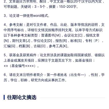
2、文章题目力求简明、醒目，中文文题一般以20个汉字以内为宜，
可带副题。关键词：3－5个，摘要：150-200字。
3、论文请一律使用word格式。
4、参考文献：是对引文作者、作品、出处、版本等情况的说明，文
中用序号标出，详细引文情况按顺序排列文尾。以单字母方式标识
以下各种参考文献类型：普通图书[Ｍ]，会议论文[C]，报纸文章
[N]，期刊文章[J]，学位论文[D]，报告[R]，标准[S]，专利〔P〕，
汇编[G]，档案[B]，古籍[O]，参考工具[K]。
5、获基金及获奖稿件：论文所涉及的课题如取得国家或部、省级以
上基金或属攻关项目，应脚注于文题页左下方，如基金项目：
××（基金编号××××）。
6、请在文末注明作者简介：第一作者姓名（出生年—），性别，学
历，学位，职称，研究方向或从事的工作。
往期论文摘选