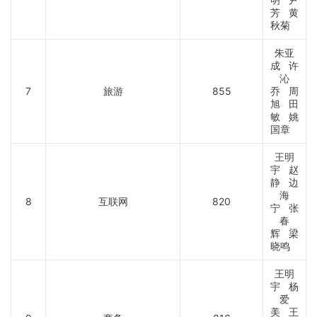
芳 黄
秋菊
朱亚
成 许
沁
7
旅游
855
乔 周
旭 田
敏 姚
国章
王明
宇 赵
静 边
海
8
互联网
820
宁 张
春
辉 梁
晓鸣
王明
宇 杨
爱
美 王