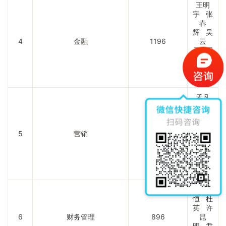
王明
宇 张
春
辉 吴
4
金融
1196
云
勇 周
汉
君 边
海宁
孟凡
伟 许
必
芳 李
5
营销
1017
佳
民 罗
德
宇 周
晓雪
贾兴
恒 杜
英 许
6
财务管理
896
昆
明 尹