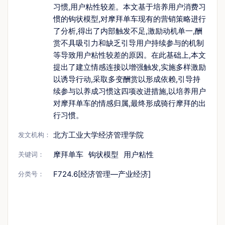
习惯,用户粘性较差。本文基于培养用户消费习
惯的钩状模型,对摩拜单车现有的营销策略进行
了分析,得出了内部触发不足,激励动机单一,酬
赏不具吸引力和缺乏引导用户持续参与的机制
等导致用户粘性较差的原因。在此基础上,本文
提出了建立情感连接以增强触发,实施多样激励
以诱导行动,采取多变酬赏以形成依赖,引导持
续参与以养成习惯这四项改进措施,以培养用户
对摩拜单车的情感归属,最终形成骑行摩拜的出
行习惯。
北方工业大学经济管理学院
发文机构：
摩拜单车
钩状模型
用户粘性
关键词：
F724.6[经济管理—产业经济]
分类号：